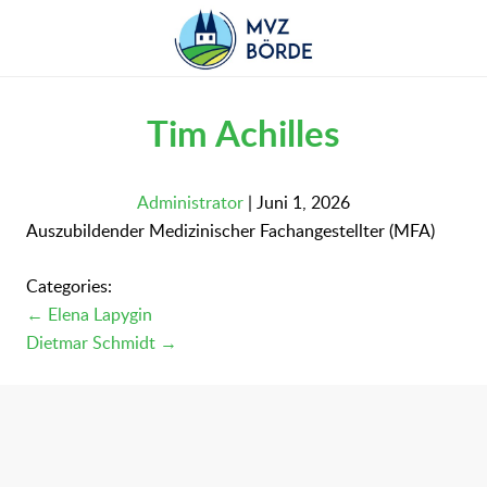
Skip
to
the
content
Tim Achilles
Administrator
|
Juni 1, 2026
Auszubildender Medizinischer Fachangestellter (MFA)
Categories:
Beitragsnavigation
←
Elena Lapygin
Dietmar Schmidt
→