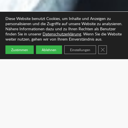
Diese Website benutzt Cookies, um Inhalte und Anzeigen zu
personalisieren und die Zugriffe auf unsere Website zu analysieren.
RADIOLOGIE
Nähere Informationen dazu und zu Ihren Rechten als Benutzer
finden Sie in unserer
Datenschutzerklärung
. Wenn Sie die Website
weiter nutzen, gehen wir von Ihrem Einverständnis aus.
GDPR COOKIE
Zustimmen
Ablehnen
Einstellungen
Dr. Uwe Milbradt und sein Team heißt Sie
Startseite
Arzt finden
Kontakt
Mehr
herzlich Willkommen in der radiologischen
Praxis des MVZ Börde. In Kombination mit
allgemeinmedizinischen Untersuchungen
bietet die Radiologie die ideale Ergänzung für
eine Behandlung mit kurzen Wegen.