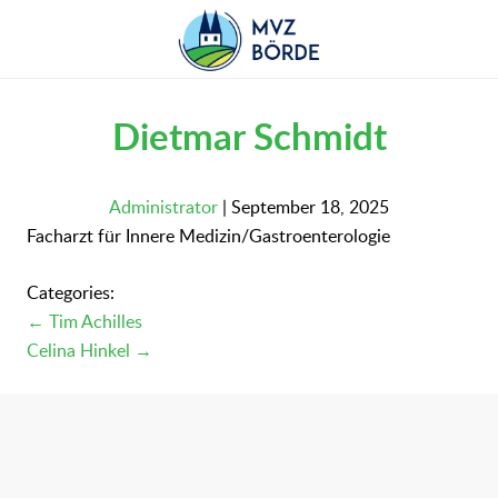
Skip
to
the
content
Dietmar Schmidt
Administrator
|
September 18, 2025
Facharzt für Innere Medizin/Gastroenterologie
Categories:
Beitragsnavigation
←
Tim Achilles
Celina Hinkel
→