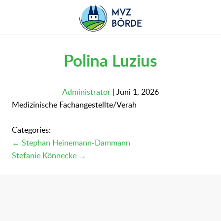
Skip
to
the
content
Polina Luzius
Administrator
|
Juni 1, 2026
Medizinische Fachangestellte/Verah
Categories:
Beitragsnavigation
←
Stephan Heinemann-Dammann
Stefanie Könnecke
→